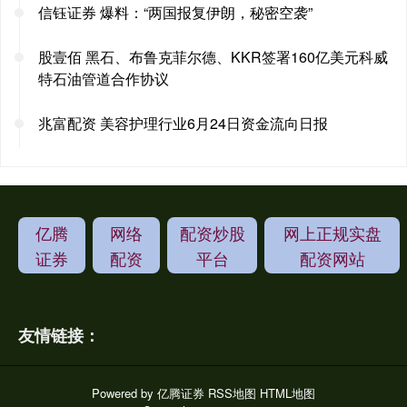
信钰证券 爆料：“两国报复伊朗，秘密空袭”
股壹佰 黑石、布鲁克菲尔德、KKR签署160亿美元科威
特石油管道合作协议
兆富配资 美容护理行业6月24日资金流向日报
亿腾
网络
配资炒股
网上正规实盘
证券
配资
平台
配资网站
友情链接：
Powered by
亿腾证券
RSS地图
HTML地图