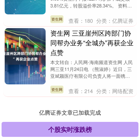
3.81亿元，转股溢价率28.34%。 资料显
示，兴业转债信用级别为“AAA....
资生网
查看：
180
分类：
亿腾证券
资生网 三亚崖州区跨部门协
同帮办业务“全城办”再获企业
点赞
本文转自：人民网-海南频道资生网 人民
网三亚11月24日电 （熊淑婷）近日，三
亚斌颖医疗有限公司负责人将一面镌
刻“待人和蔼热情如亲人 技术熟练如行云
流水”的锦旗....
资生网
查看：
214
分类：
网络配资
亿腾证券文章已加载完成
个股实时涨跌榜