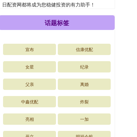
日配资网都将成为您稳健投资的有力助手！
话题标签
宣布
信康优配
女星
纪录
父亲
离婚
中鑫优配
炸裂
亮相
一加
开立
明福今投