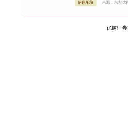
信康配资
来源：东方优
亿腾证券
深证成指
14311.01
9.68
1.02%
200.89
1