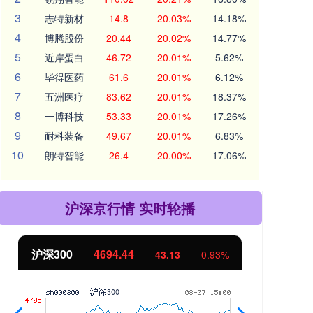
3
志特新材
14.8
20.03%
14.18%
4
博腾股份
20.44
20.02%
14.77%
5
近岸蛋白
46.72
20.01%
5.62%
6
毕得医药
61.6
20.01%
6.12%
7
五洲医疗
83.62
20.01%
18.37%
8
一博科技
53.33
20.01%
17.26%
9
耐科装备
49.67
20.01%
6.83%
10
朗特智能
26.4
20.00%
17.06%
沪深京行情 实时轮播
北证50
1134.24
创
11.37
1.01%