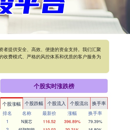
投资者提供安全、高效、便捷的资金支持。我们汇聚
的收费模式、严格的风控体系和优质的客户服务为
个股实时涨跌榜
个股跌幅
个股流入
个股流出
换手率
个股涨幅
排名
名称
最新价
涨幅
换手率
1
N展芯
116.52
396.89%
79.39%
2
锐翔智能
110.02
20.21%
16.80%