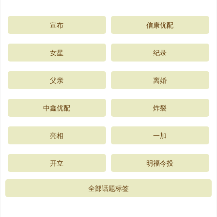
宣布
信康优配
女星
纪录
父亲
离婚
中鑫优配
炸裂
亮相
一加
开立
明福今投
全部话题标签