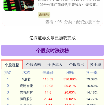
102号公建门前供热主管线发生爆裂事
故，造成1人送医抢救无效死亡，1人烫
伤。相关....
盛鹏配资
查看：
95
分类：
配资炒股平台
亿腾证券文章已加载完成
个股实时涨跌榜
个股跌幅
个股流入
个股流出
换手率
个股涨幅
排名
名称
最新价
涨幅
换手率
1
N展芯
116.52
396.89%
79.39%
2
锐翔智能
110.02
20.21%
16.80%
3
志特新材
14.8
20.03%
14.18%
4
博腾股份
20.44
20.02%
14.77%