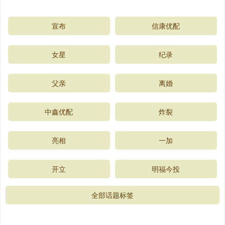
宣布
信康优配
女星
纪录
父亲
离婚
中鑫优配
炸裂
亮相
一加
开立
明福今投
全部话题标签