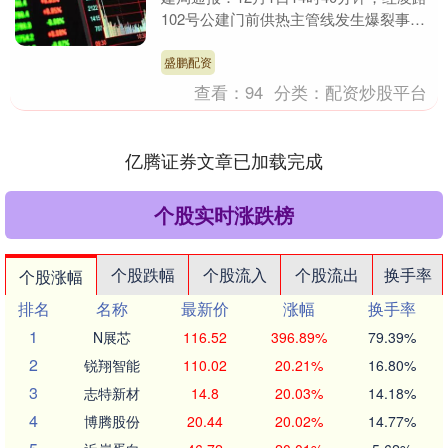
102号公建门前供热主管线发生爆裂事
故，造成1人送医抢救无效死亡，1人烫
伤。相关....
盛鹏配资
查看：
94
分类：
配资炒股平台
亿腾证券文章已加载完成
个股实时涨跌榜
个股跌幅
个股流入
个股流出
换手率
个股涨幅
排名
名称
最新价
涨幅
换手率
1
N展芯
116.52
396.89%
79.39%
2
锐翔智能
110.02
20.21%
16.80%
3
志特新材
14.8
20.03%
14.18%
4
博腾股份
20.44
20.02%
14.77%