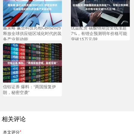
鑫策略 赢合科技亮相CBIS2025
优益配资 碳酸锂期货全线涨超
释放全球供应链区域化时代的装
7%，有锂企预测明年价格可能
备产业新动能
突破15万元/吨
信钰证券 爆料：“两国报复伊
朗，秘密空袭”
相关评论
本文评分
*