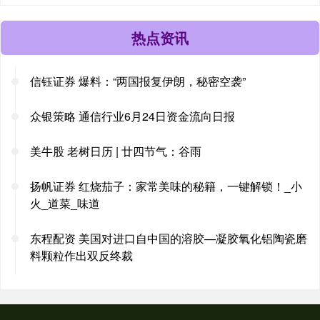
热点资讯
信钰证券 爆料：“两国报复伊朗，秘密空袭”
众银策略 通信行业6月24日资金流向日报
美牛股 老树日历 | 廿四节气：谷雨
扬帆证券 红烧茄子：家常美味的秘籍，一键解锁！_小
火_道菜_味道
东程配资 美国对进口自中国的溶胶—凝胶氧化铝陶瓷磨
料颗粒作出双反终裁