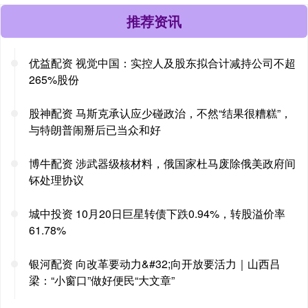
推荐资讯
优益配资 视觉中国：实控人及股东拟合计减持公司不超
265%股份
股神配资 马斯克承认应少碰政治，不然“结果很糟糕”，
与特朗普闹掰后已当众和好
博牛配资 涉武器级核材料，俄国家杜马废除俄美政府间
钚处理协议
城中投资 10月20日巨星转债下跌0.94%，转股溢价率
61.78%
银河配资 向改革要动力&#32;向开放要活力｜山西吕
梁：“小窗口”做好便民“大文章”