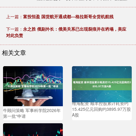
上一篇：
富投恒盈 国货航开通成都—格拉斯哥全货机航线
下一篇：
永之胜 俄副外长：俄美关系已出现裂痕并在坍塌，美应
对此负责
相关文章
维海配资 顺丰控股累计耗资约
15.425亿元回购约3895.97万股
牛顾问策略 军事科学院2026年
A股
第一批“申请