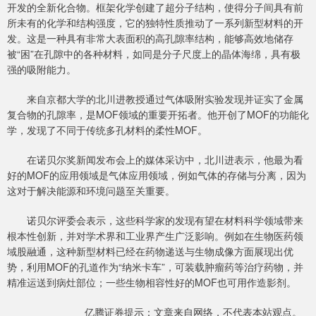
开发的全新化合物。框架化学创建了超分子结构，使得分子间具有前
所未有的化学和结构强度，它的独特性质推动了一系列新型材料的开
发。这是一种具有非常大表面积的高孔隙率结构，能够高效地储存
被“困”在孔隙中的各种材料，如同是分子尺度上的晶体海绵，具有极
强的吸附能力。
来自京都大学的北川进教授通过气体吸附实验发现并证实了金属
复合物的孔隙率，是MOF领域的重要开拓者。他开创了MOF的功能化
学，发现了不同于传统多孔材料的柔性MOF。
在诺贝尔奖新闻发布会上的媒体采访中，北川进表示，他最为看
好的MOF的应用领域是气体应用领域，例如气体的存储与分离，因为
这对于解决能源和环境问题至关重要。
诺贝尔评委会表示，这些科学家的发现有望在材料科学领域带来
根本性创新，并对学术界和工业界产生广泛影响。例如在生物医药领
域股融通，这种新型材料已经在药物递送与生物成像方面展现出优
势，利用MOF的孔道作为“纳米卡车”，可装载肿瘤药等治疗药物，并
精准运送到病灶部位；一些生物相容性好的MOF也可用作造影剂。
亿腾证券提示：文章来自网络，不代表本站观点。