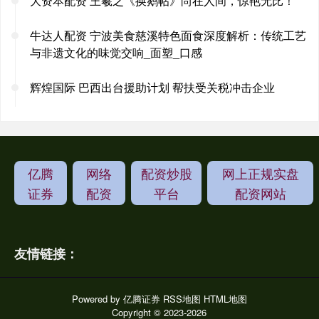
大资本配资 王羲之《换鹅帖》尚在人间，惊艳无比！
牛达人配资 宁波美食慈溪特色面食深度解析：传统工艺
与非遗文化的味觉交响_面塑_口感
辉煌国际 巴西出台援助计划 帮扶受关税冲击企业
亿腾
网络
配资炒股
网上正规实盘
证券
配资
平台
配资网站
友情链接：
Powered by
亿腾证券
RSS地图
HTML地图
Copyright
© 2023-2026