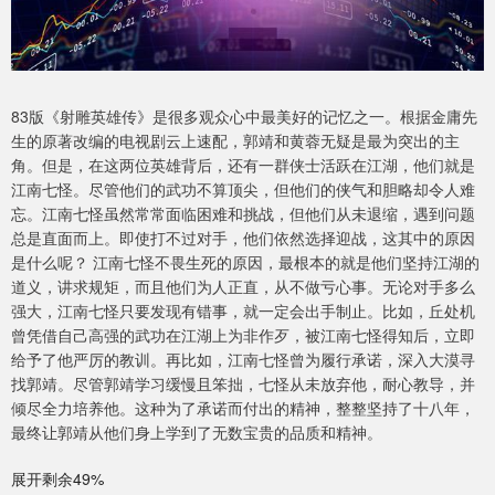
83版《射雕英雄传》是很多观众心中最美好的记忆之一。根据金庸先
生的原著改编的电视剧云上速配，郭靖和黄蓉无疑是最为突出的主
角。但是，在这两位英雄背后，还有一群侠士活跃在江湖，他们就是
江南七怪。尽管他们的武功不算顶尖，但他们的侠气和胆略却令人难
忘。江南七怪虽然常常面临困难和挑战，但他们从未退缩，遇到问题
总是直面而上。即使打不过对手，他们依然选择迎战，这其中的原因
是什么呢？ 江南七怪不畏生死的原因，最根本的就是他们坚持江湖的
道义，讲求规矩，而且他们为人正直，从不做亏心事。无论对手多么
强大，江南七怪只要发现有错事，就一定会出手制止。比如，丘处机
曾凭借自己高强的武功在江湖上为非作歹，被江南七怪得知后，立即
给予了他严厉的教训。再比如，江南七怪曾为履行承诺，深入大漠寻
找郭靖。尽管郭靖学习缓慢且笨拙，七怪从未放弃他，耐心教导，并
倾尽全力培养他。这种为了承诺而付出的精神，整整坚持了十八年，
最终让郭靖从他们身上学到了无数宝贵的品质和精神。
展开剩余49%