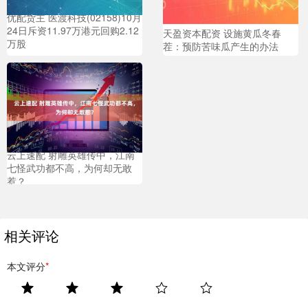
优配货主 医渡科技(02158)10月
24日斥资11.97万港元回购2.12
天盈资本配资 设施黄瓜冬春
万股
茬：预防苦味瓜产生的办法
云上速配 射雕英雄传中，江南
七怪武功都不高，为何却无敢
惹？
相关评论
本文评分
*