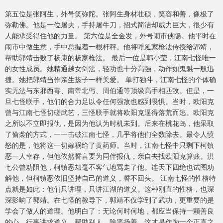
第五位是张阿生，外号笑弥陀。张阿生身材壮硕，笑容和善，像极了
弥勒佛。他是一位屠夫，手持屠牛刀，招式简洁却威力巨大，很少有
人能承受得住他的力量。 第六位是全金发，外号闹市侠隐。他平时在
闹市中做生意，手中总握着一根杆秤。他将呼延家枪法传授给郭靖，
帮助郭靖击败了杨康的杨家枪法。 最后一位是韩小莹，江南七怪唯一
的女性成员。她精通越女剑法，轻功也十分高强，动作如鬼魅一般迅
捷。她把郭靖当作亲生孩子一样关爱。 单打独斗，江南七怪的个体确
实无法与东邪西毒、南帝北丐、周伯通等顶级高手相匹敌。但是，一
旦七怪联手，他们的合力足以令任何强敌也感到畏惧。当时，欧阳克
曾与江南七怪切磋武艺，三怪联手就将欧阳克逼得落荒而逃。欧阳克
之所以不立即报仇，是因为他认为时机未到。后来在桃花岛，他采取
了偷袭的方式，一一击破江南七怪，几乎将他们全数除去。最令人愤
怒的是，他将这一切嫁祸给了黄药师。当时，江南七怪中只剩下柯镇
恶一人幸存，但他依然誓言要为同伴报仇，亲自去找欧阳克算账。洪
七公曾劝阻他，柯镇恶却毫不客气地骂走了他。连天下四绝也试图劝
解他，但柯镇恶依旧坚持自己的道义，誓不回头。 江南七怪的性格特
点就是如此：他们只讲理，只讲江湖的道义。这种刚直的性格，也深
深影响了郭靖。在七怪的教导下，郭靖不仅学到了武功，更重要的是
学会了做人的道理。他明白了：无论何时何地，都应当保持一颗善良
的心，行事讲求道义，帮助别人，除恶扬善，这才是作为一个正直之