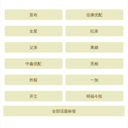
宣布
信康优配
女星
纪录
父亲
离婚
中鑫优配
亮相
炸裂
一加
开立
明福今投
全部话题标签