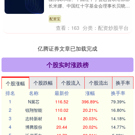
长米娜、中国红十字基金会理事长贝晓超
前往首都医科大学附属北京安贞医院探望
正在接受治疗的....
配资宝
查看：
163
分类：
配资炒股平台
亿腾证券文章已加载完成
个股实时涨跌榜
个股跌幅
个股流入
个股流出
换手率
个股涨幅
排名
名称
最新价
涨幅
换手率
1
N展芯
116.52
396.89%
79.39%
2
锐翔智能
110.02
20.21%
16.80%
3
志特新材
14.8
20.03%
14.18%
4
博腾股份
20.44
20.02%
14.77%